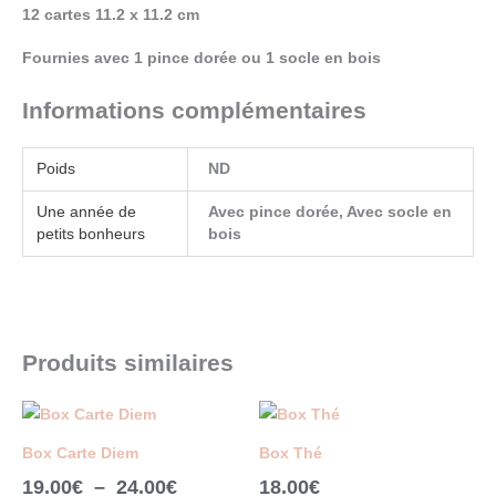
12 cartes 11.2 x 11.2 cm
Fournies avec 1 pince dorée ou 1 socle en bois
Informations complémentaires
Poids
ND
Une année de
Avec pince dorée, Avec socle en
petits bonheurs
bois
Produits similaires
Plage
Ce
Ce
de
produit
pr
Box Carte Diem
Box Thé
prix :
a
a
19.00
€
–
24.00
€
18.00
€
19.00€