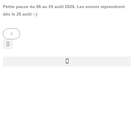
Aller
Petite pause du 06 au 24 août 2026. Les envois reprendront
au
dès le 25 août :-)
contenu
Panier
quantité
Plage
de
de
Une
prix :
année