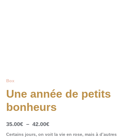
de
35.00€
petits
à
bonheurs
42.00€
Box
Une année de petits
bonheurs
35.00
€
–
42.00
€
Certains jours, on voit la vie en rose, mais à d’autres