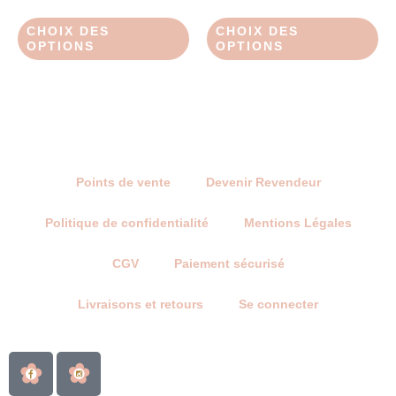
plusieurs
pl
à
variations.
var
CHOIX DES
CHOIX DES
24.00€
Les
Le
OPTIONS
OPTIONS
options
op
peuvent
pe
être
êtr
choisies
ch
sur
su
la
la
Points de vente
Devenir Revendeur
page
pa
du
du
Politique de confidentialité
Mentions Légales
produit
pr
CGV
Paiement sécurisé
Livraisons et retours
Se connecter