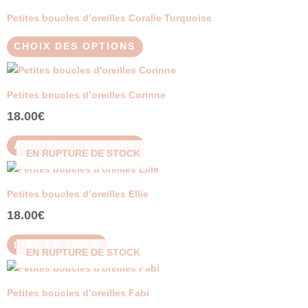
Les
produit
sur
Petites boucles d’oreilles Coralie Turquoise
options
a
la
peuvent
plusieurs
page
CHOIX DES OPTIONS
être
variations.
du
choisies
Les
produit
sur
Petites boucles d’oreilles Corinne
options
la
peuvent
18.00
€
page
être
du
AJOUTER AU PANIER
choisies
EN RUPTURE DE STOCK
produit
sur
la
Petites boucles d’oreilles Ellie
page
18.00
€
du
produit
LIRE LA SUITE
EN RUPTURE DE STOCK
Petites boucles d’oreilles Fabi