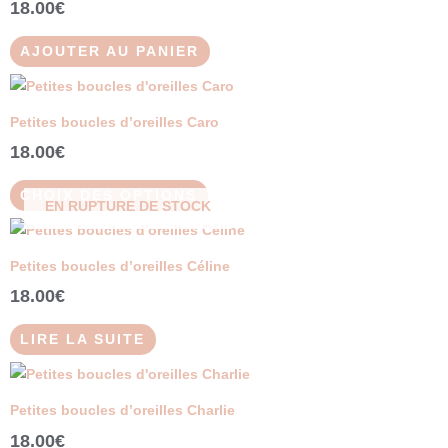
18.00
€
AJOUTER AU PANIER
Ce
produit
Petites boucles d’oreilles Caro
a
18.00
€
plusieurs
variations.
CHOIX DES OPTIONS
EN RUPTURE DE STOCK
Les
options
peuvent
Petites boucles d’oreilles Céline
être
18.00
€
choisies
sur
LIRE LA SUITE
la
page
du
Petites boucles d’oreilles Charlie
produit
18.00
€