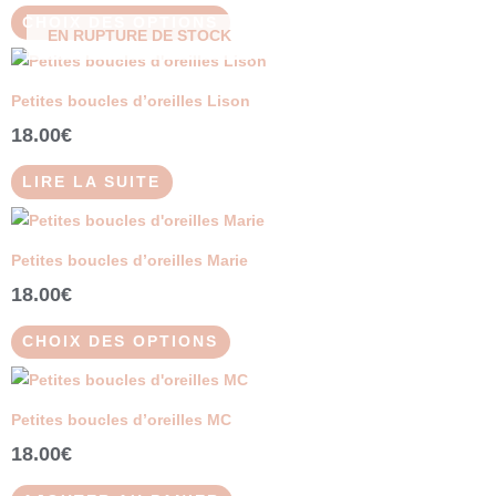
variations.
CHOIX DES OPTIONS
EN RUPTURE DE STOCK
Les
options
peuvent
Petites boucles d’oreilles Lison
être
18.00
€
choisies
sur
LIRE LA SUITE
la
Ce
page
produit
du
Petites boucles d’oreilles Marie
a
produit
18.00
€
plusieurs
variations.
CHOIX DES OPTIONS
Les
options
peuvent
Petites boucles d’oreilles MC
être
18.00
€
choisies