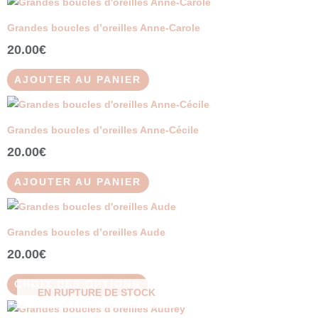
Grandes boucles d’oreilles Anne-Carole
20.00
€
AJOUTER AU PANIER
Grandes boucles d’oreilles Anne-Cécile
20.00
€
AJOUTER AU PANIER
Ce
produit
Grandes boucles d’oreilles Aude
a
20.00
€
plusieurs
variations.
CHOIX DES OPTIONS
EN RUPTURE DE STOCK
Les
options