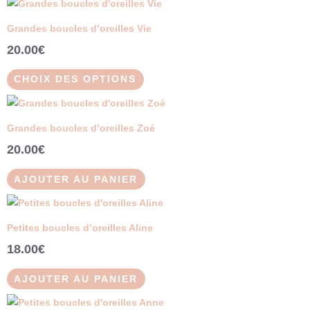
Ce
produit
Grandes boucles d’oreilles Vie
a
20.00
€
plusieurs
variations.
CHOIX DES OPTIONS
Les
options
peuvent
Grandes boucles d’oreilles Zoé
être
20.00
€
choisies
sur
AJOUTER AU PANIER
la
page
du
Petites boucles d’oreilles Aline
produit
18.00
€
AJOUTER AU PANIER
Ce