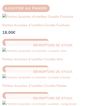
AJOUTER AU PANIER
Ce
produit
Petites boucles d’oreilles Coralie Fuchsia
a
18.00
€
plusieurs
variations.
CHOIX DES OPTIONS
EN RUPTURE DE STOCK
Les
Ce
options
produit
peuvent
Petites boucles d’oreilles Coralie Gris
a
être
plusieurs
CHOIX DES OPTIONS
choisies
EN RUPTURE DE STOCK
variations.
sur
Ce
Les
la
produit
Petites boucles d’oreilles Coralie Parme
options
page
a
peuvent
du
plusieurs
CHOIX DES OPTIONS
être
EN RUPTURE DE STOCK
produit
variations.
Ce
choisies