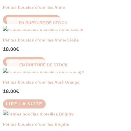
produit
Petites boucles d’oreilles Anne
a
plusieurs
CHOIX DES OPTIONS
EN RUPTURE DE STOCK
variations.
Les
Petites boucles d’oreilles Anne-Cécile
options
peuvent
18.00
€
être
LIRE LA SUITE
choisies
EN RUPTURE DE STOCK
sur
la
Petites boucles d’oreilles Auré Orange
page
18.00
€
du
produit
LIRE LA SUITE
Petites boucles d’oreilles Brigitte