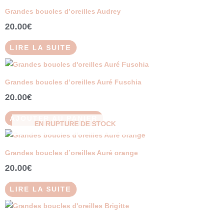
peuvent
Grandes boucles d’oreilles Audrey
être
20.00
€
choisies
sur
LIRE LA SUITE
la
page
du
Grandes boucles d’oreilles Auré Fuschia
produit
20.00
€
AJOUTER AU PANIER
EN RUPTURE DE STOCK
Grandes boucles d’oreilles Auré orange
20.00
€
LIRE LA SUITE