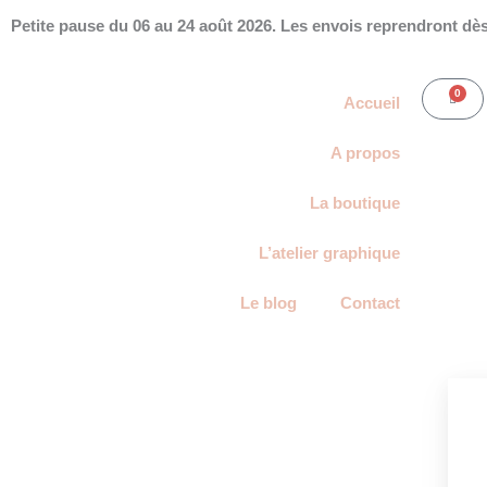
Aller
Petite pause du 06 au 24 août 2026. Les envois reprendront dès 
au
contenu
0
Panie
Accueil
A propos
La boutique
L’atelier graphique
Le blog
Contact
Mon Compte