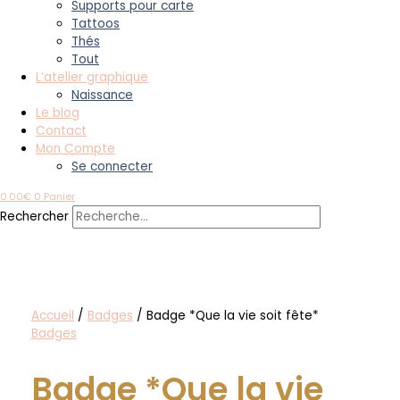
Supports pour carte
Tattoos
Thés
Tout
L’atelier graphique
Naissance
Le blog
Contact
Mon Compte
Se connecter
0.00
€
0
Panier
Rechercher
Accueil
/
Badges
/ Badge *Que la vie soit fête*
Badges
Badge *Que la vie