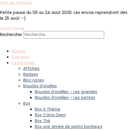
Aller au contenu
Petite pause du 06 au 24 août 2026. Les envois reprendront dès
le 25 août :-)
0.00
€
0
Panier
Rechercher
Accueil
A propos
La boutique
Affiches
Badges
Bloc notes
Boucles d’oreilles
Boucles d’oreilles – Les grandes
Boucles d’oreilles – Les petites
Box
Box à Thème
Box Carte Diem
Box Thé
Box une année de petits bonheurs