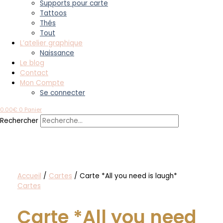
Supports pour carte
Tattoos
Thés
Tout
L’atelier graphique
Naissance
Le blog
Contact
Mon Compte
Se connecter
0.00
€
0
Panier
Rechercher
Accueil
/
Cartes
/ Carte *All you need is laugh*
Cartes
Carte *All you need