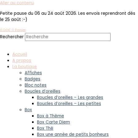
Aller au contenu
Petite pause du 06 au 24 août 2026. Les envois reprendront dès
le 25 août :-)
0.00
€
0
Panier
Rechercher
Accueil
A propos
La boutique
Affiches
Badges
Bloc notes
Boucles d’oreilles
Boucles d’oreilles – Les grandes
Boucles d’oreilles – Les petites
Box
Box à Thème
Box Carte Diem
Box Thé
Box une année de petits bonheurs