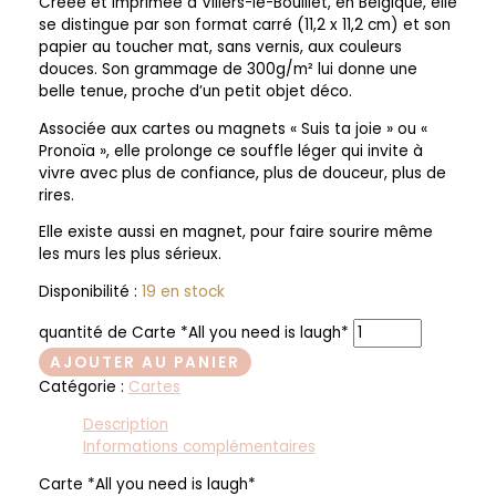
Créée et imprimée à Villers-le-Bouillet, en Belgique, elle
se distingue par son format carré (11,2 x 11,2 cm) et son
papier au toucher mat, sans vernis, aux couleurs
douces. Son grammage de 300g/m² lui donne une
belle tenue, proche d’un petit objet déco.
Associée aux cartes ou magnets « Suis ta joie » ou «
Pronoïa », elle prolonge ce souffle léger qui invite à
vivre avec plus de confiance, plus de douceur, plus de
rires.
Elle existe aussi en magnet, pour faire sourire même
les murs les plus sérieux.
Disponibilité :
19 en stock
quantité de Carte *All you need is laugh*
AJOUTER AU PANIER
Catégorie :
Cartes
Description
Informations complémentaires
Carte *All you need is laugh*