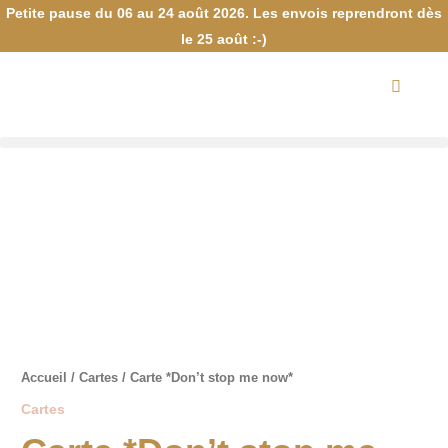
Aller
Petite pause du 06 au 24 août 2026. Les envois reprendront dès
au
le 25 août :-)
contenu
Panier
quantité
de
Carte
*Don't
stop
me
Accueil
/
Cartes
/ Carte *Don’t stop me now*
now*
Cartes