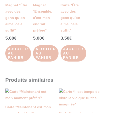
Magnet *Être
Magnet
Carte *Être
avec des
*Ensemble,
avec des
gens qu’on
c’est mon
gens qu’on
aime, cela
endroit
aime, cela
suffit*
préféré*
suffit*
5.00
€
5.00
€
3.50
€
AJOUTER
AJOUTER
AJOUTER
AU
AU
AU
PANIER
PANIER
PANIER
Produits similaires
Carte *Maintenant est mon