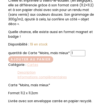
Créée et imprimée à Villers-le-Bouillet (en Belgique),
elle se différencie grâce à son format carré (11.2×11.2)
et à son papier choisi avec soin pour un rendu mat
(sans vernis) aux couleurs douces. Son grammage de
300g/m2, ajouté à cela, lui confère un côté « objet
déco ».
Quelle chance, elle existe aussi en format magnet et
badge !
Disponibilité :
19 en stock
quantité de Carte *Moins, mais mieux*
AJOUTER AU PANIER
Catégorie :
Cartes
Description
Informations complémentaires
Carte *Moins, mais mieux*
Format 11.2 x 11.2cm
Livrée avec son enveloppe carrée en papier recyclé.