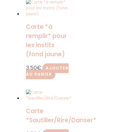
Carte *à
remplir* pour
les instits
(fond jaune)
3.50
€
AJOUTER
AU PANIER
Carte
*Sautiller/Rire/Danser*