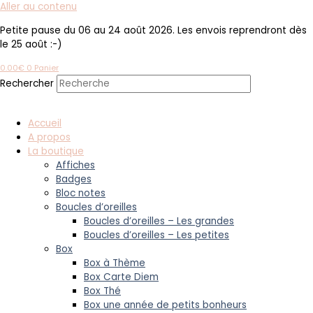
Aller au contenu
Petite pause du 06 au 24 août 2026. Les envois reprendront dès
le 25 août :-)
0.00
€
0
Panier
Rechercher
Accueil
A propos
La boutique
Affiches
Badges
Bloc notes
Boucles d’oreilles
Boucles d’oreilles – Les grandes
Boucles d’oreilles – Les petites
Box
Box à Thème
Box Carte Diem
Box Thé
Box une année de petits bonheurs