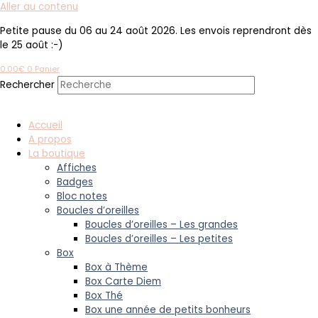
Aller au contenu
Petite pause du 06 au 24 août 2026. Les envois reprendront dès
le 25 août :-)
0.00
€
0
Panier
Rechercher
Accueil
A propos
La boutique
Affiches
Badges
Bloc notes
Boucles d’oreilles
Boucles d’oreilles – Les grandes
Boucles d’oreilles – Les petites
Box
Box à Thème
Box Carte Diem
Box Thé
Box une année de petits bonheurs