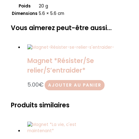
Poids
20 g
Dimensions
5.6 × 5.6 cm
Vous aimerez peut-être aussi…
Magnet *Résister/Se
relier/S’entraider*
5.00
€
AJOUTER AU PANIER
Produits similaires