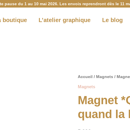
te pause du 1 au 10 mai 2026. Les envois reprendront dès le 11 ma
a boutique
L’atelier graphique
Le blog
quantité
Accueil
/
Magnets
/ Magnet
de
Magnets
Magnet
Magnet *
*Que
c'est
quand la
doux
quand