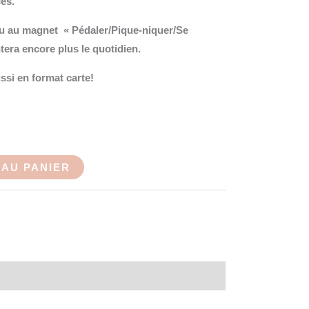
es.
 ou au magnet « Pédaler/Pique-niquer/Se
tera encore plus le quotidien.
ussi en format carte!
k
AU PANIER