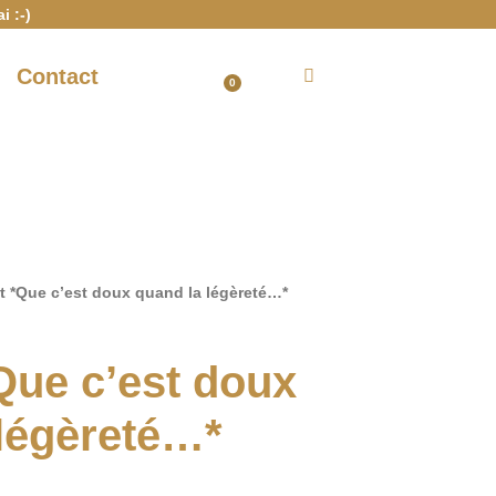
i :-)
Contact
Mon Compte
0
Panier
 *Que c’est doux quand la légèreté…*
Que c’est doux
 légèreté…*