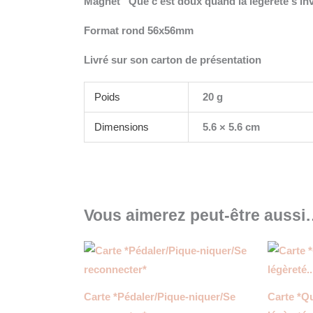
Magnet “Que c’est doux quand la légèreté s’invi
Format rond 56x56mm
Livré sur son carton de présentation
Poids
20 g
Dimensions
5.6 × 5.6 cm
Vous aimerez peut-être auss
Carte *Pédaler/Pique-niquer/Se
Carte *Q