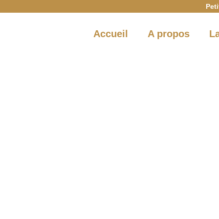
Aller
Peti
au
contenu
Accueil
A propos
L