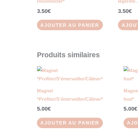
reconnecter*
légèreté
3.50
€
3.50
€
AJOUTER AU PANIER
AJOU
Produits similaires
Magnet
Magnet
*Profiter/S’émerveiller/Câliner*
fout*
5.00
€
5.00
€
AJOUTER AU PANIER
AJO