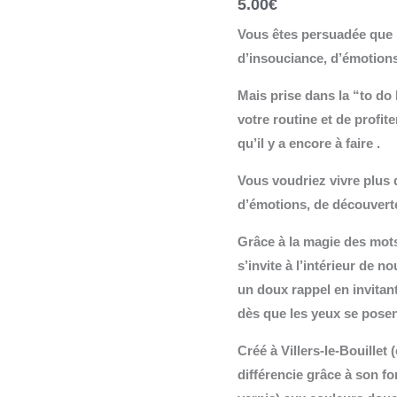
5.00
€
la
légèreté...*
Vous êtes persuadée que l
d’insouciance, d’émotions
Mais prise dans la “to do 
votre routine et de profi
qu’il y a encore à faire .
Vous voudriez vivre plus
d’émotions, de découverte
Grâce à la magie des mots
s’invite à l’intérieur de n
un doux rappel en invitant
dès que les yeux se pose
Créé à Villers-le-Bouillet 
différencie grâce à son f