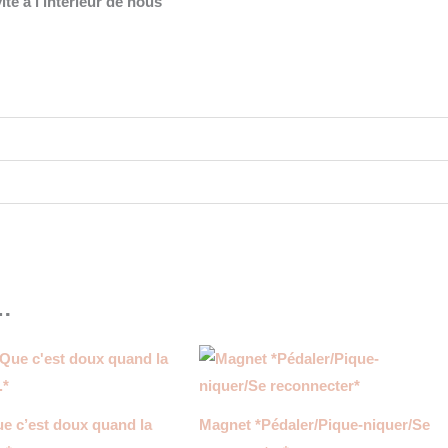
te à l’intérieur de nous”
i…
ue c’est doux quand la
Magnet *Pédaler/Pique-niquer/Se