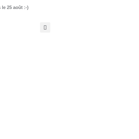
le 25 août :-)
r