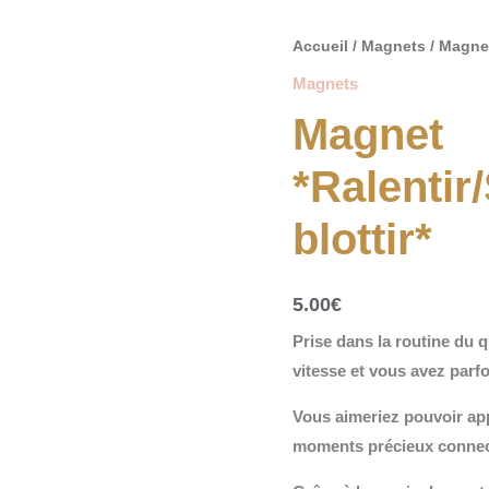
quantité
Accueil
/
Magnets
/ Magnet
de
Magnets
Magnet
Magnet
*Ralentir/Sourire/Se
blottir*
*Ralentir
blottir*
5.00
€
Prise dans la routine du q
vitesse et vous avez parfo
Vous aimeriez pouvoir ap
moments précieux connecté