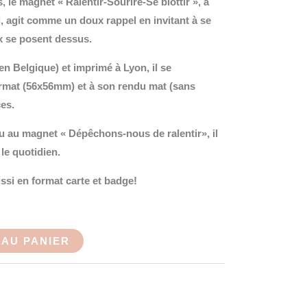
 le magnet « Ralentir-Sourire-Se blottir », à
i, agit comme un doux rappel en invitant à se
x se posent dessus.
(en Belgique) et imprimé à Lyon, il se
ormat (56x56mm) et à son rendu mat (sans
es.
ou au magnet « Dépêchons-nous de ralentir», il
le quotidien.
ussi en format carte et badge!
k
AU PANIER