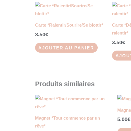
Carte *Ralentir/Sourire/Se blottir*
Carte *D
ralentir*
3.50
€
3.50
€
AJOUTER AU PANIER
AJOU
Produits similaires
Magnet
Magnet *Tout commence par un
5.00
€
rêve*