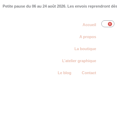
Aller
Petite pause du 06 au 24 août 2026. Les envois reprendront dès 
au
contenu
Accueil
0
Panie
A propos
La boutique
L’atelier graphique
Le blog
Contact
Mon Compte