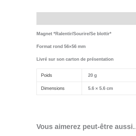
Description
Informations complémentaires
Magnet *Ralentir/Sourire/Se blottir*
Format rond 56×56 mm
Livré sur son carton de présentation
Poids
20 g
Dimensions
5.6 × 5.6 cm
Vous aimerez peut-être auss