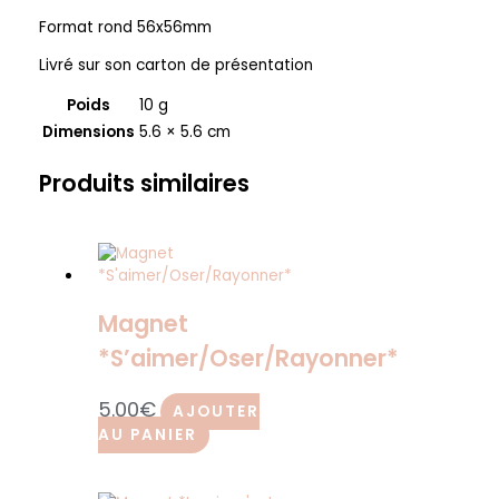
Format rond 56x56mm
Livré sur son carton de présentation
Poids
10 g
Dimensions
5.6 × 5.6 cm
Produits similaires
Magnet
*S’aimer/Oser/Rayonner*
5.00
€
AJOUTER
AU PANIER