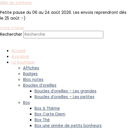
Aller au contenu
Petite pause du 06 au 24 août 2026. Les envois reprendront dès
le 25 août :-)
0.00
€
0
Panier
Rechercher
Accueil
A propos
La boutique
Affiches
Badges
Bloc notes
Boucles d’oreilles
Boucles d’oreilles – Les grandes
Boucles d’oreilles – Les petites
Box
Box à Thème
Box Carte Diem
Box Thé
Box une année de petits bonheurs