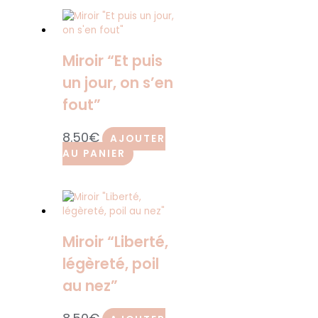
Miroir “Et puis
un jour, on s’en
fout”
8.50
€
AJOUTER
AU PANIER
Miroir “Liberté,
légèreté, poil
au nez”