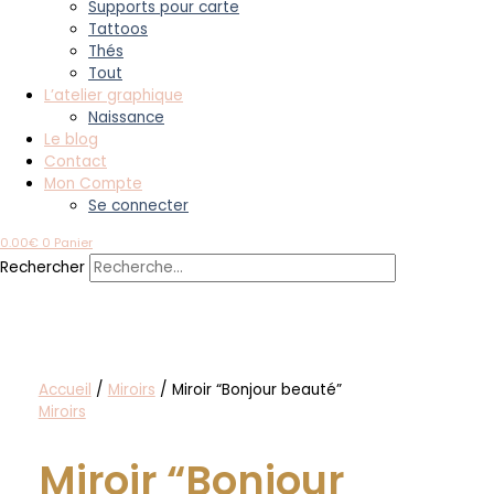
Supports pour carte
Tattoos
Thés
Tout
L’atelier graphique
Naissance
Le blog
Contact
Mon Compte
Se connecter
0.00
€
0
Panier
Rechercher
Accueil
/
Miroirs
/ Miroir “Bonjour beauté”
Miroirs
Miroir “Bonjour