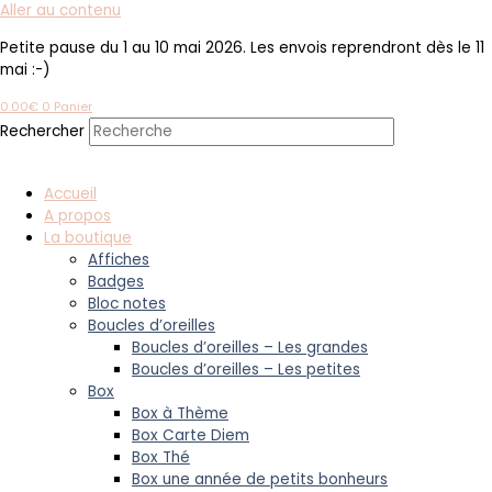
Aller au contenu
Petite pause du 1 au 10 mai 2026. Les envois reprendront dès le 11
mai :-)
0.00
€
0
Panier
Rechercher
Accueil
A propos
La boutique
Affiches
Badges
Bloc notes
Boucles d’oreilles
Boucles d’oreilles – Les grandes
Boucles d’oreilles – Les petites
Box
Box à Thème
Box Carte Diem
Box Thé
Box une année de petits bonheurs