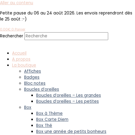
Aller au contenu
Petite pause du 06 au 24 août 2026. Les envois reprendront dès
le 25 août :-)
0.00
€
0
Panier
Rechercher
Accueil
A propos
La boutique
Affiches
Badges
Bloc notes
Boucles d’oreilles
Boucles d’oreilles – Les grandes
Boucles d’oreilles – Les petites
Box
Box à Thème
Box Carte Diem
Box Thé
Box une année de petits bonheurs