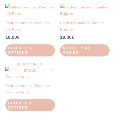
Ce
produit
a
Petites boucles d’oreilles
Petites boucles d’oreilles
plusieurs
Lili Rose
Brigitte
variations.
18.00
€
18.00
€
Les
options
CHOIX DES
AJOUTER AU
peuvent
OPTIONS
PANIER
être
EN RUPTURE DE
choisies
Ce
STOCK
sur
produit
la
a
page
Petites boucles d’oreilles
plusieurs
du
Coralie Parme
variations.
produit
Les
CHOIX DES
OPTIONS
options
peuvent