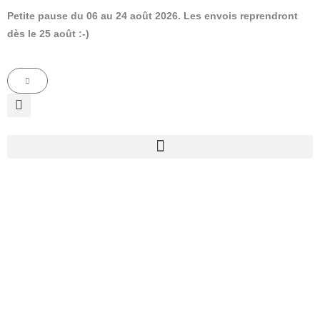
Aller
Petite pause du 06 au 24 août 2026. Les envois reprendront
au
dès le 25 août :-)
contenu
Panier