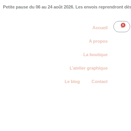
Aller
Petite pause du 06 au 24 août 2026. Les envois reprendront dès 
au
contenu
0
Panie
Accueil
A propos
La boutique
L’atelier graphique
Le blog
Contact
Mon Compte