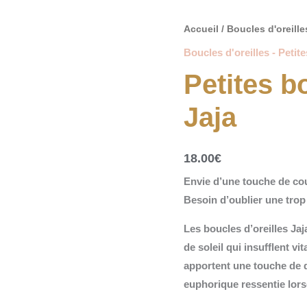
quantité
Accueil
/
Boucles d'oreille
de
Boucles d'oreilles - Petite
Petites
Petites b
boucles
d'oreilles
Jaja
Jaja
18.00
€
Envie d’une touche de cou
Besoin d’oublier une trop
Les boucles d’oreilles Jaj
de soleil qui insufflent vi
apportent une touche de 
euphorique ressentie lors