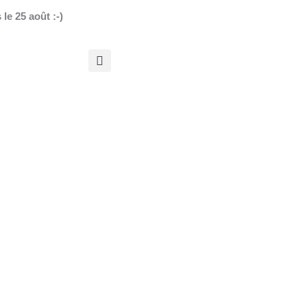
le 25 août :-)
r