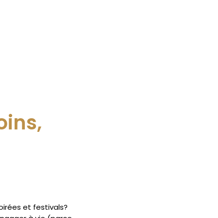
oins,
oirées et festivals?