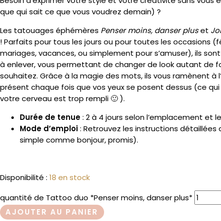
Besoin d’exprimer votre style et votre créativité sans vous 
que qui sait ce que vous voudrez demain) ?
Les tatouages éphémères
Penser moins, danser plus
et
Jo
! Parfaits pour tous les jours ou pour toutes les occasions (fê
mariages, vacances, ou simplement pour s’amuser), ils sont 
à enlever, vous permettant de changer de look autant de fo
souhaitez. Grâce à la magie des mots, ils vous ramènent à l’e
présent chaque fois que vos yeux se posent dessus (ce qui 
votre cerveau est trop rempli 🙂 ).
Durée de tenue
: 2 à 4 jours selon l’emplacement et l
Mode d’emploi
: Retrouvez les instructions détaillées
simple comme bonjour, promis).
Disponibilité :
18 en stock
quantité de Tattoo duo *Penser moins, danser plus*
AJOUTER AU PANIER