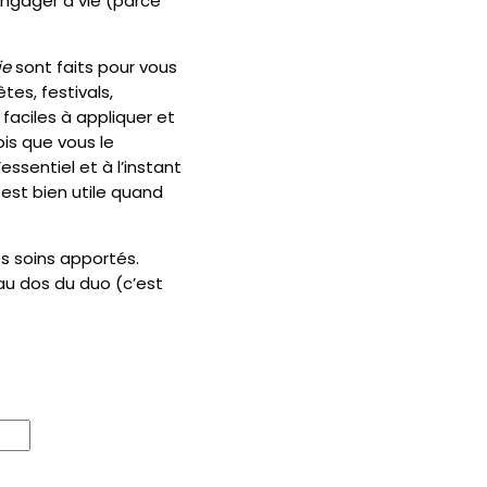
engager à vie (parce
ie
sont faits pour vous
tes, festivals,
faciles à appliquer et
is que vous le
ssentiel et à l’instant
est bien utile quand
es soins apportés.
 au dos du duo (c’est